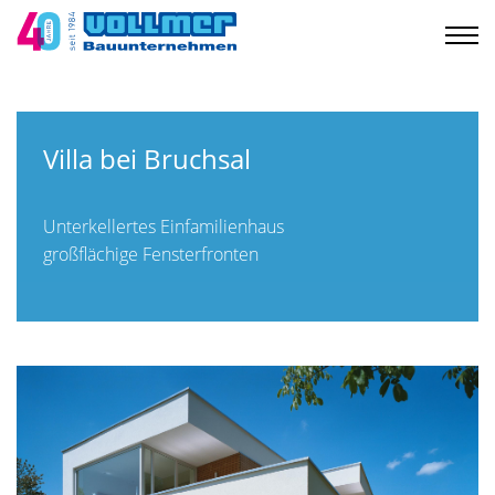
Villa bei Bruchsal
Unterkellertes Einfamilienhaus
großflächige Fensterfronten